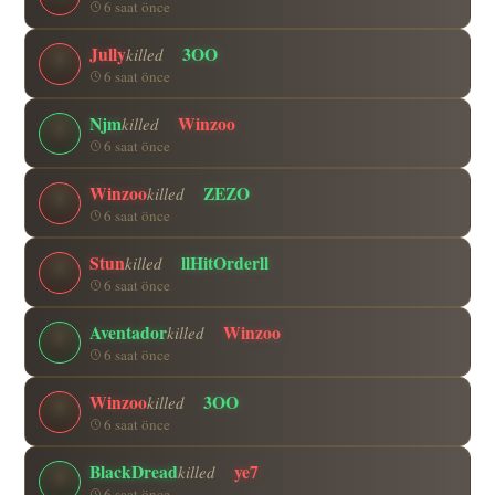
6 saat önce
Jully
3OO
killed
6 saat önce
Njm
Winzoo
killed
6 saat önce
Winzoo
ZEZO
killed
6 saat önce
Stun
llHitOrderll
killed
6 saat önce
Aventador
Winzoo
killed
6 saat önce
Winzoo
3OO
killed
6 saat önce
BlackDread
ye7
killed
6 saat önce