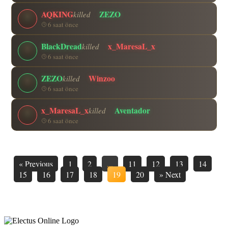
AQKING
ZEZO
killed
6 saat önce
BlackDread
x_MaresaL_x
killed
6 saat önce
ZEZO
Winzoo
killed
6 saat önce
x_MaresaL_x
Aventador
killed
6 saat önce
«
Previous
1
2
...
11
12
13
14
15
16
17
18
19
20
»
Next