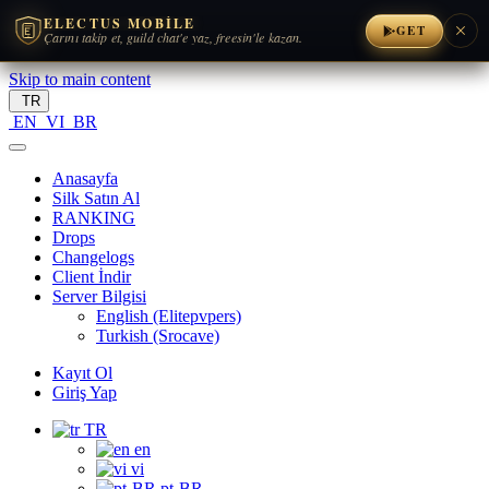
ELECTUS MOBILE
GET
Çarını takip et, guild chat'e yaz, freesin'le kazan.
Skip to main content
TR
EN
VI
BR
Anasayfa
Silk Satın Al
RANKING
Drops
Changelogs
Client İndir
Server Bilgisi
English (Elitepvpers)
Turkish (Srocave)
Kayıt Ol
Giriş Yap
TR
en
vi
pt-BR