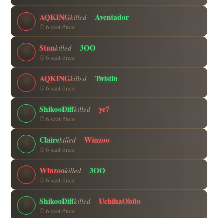
AQKING
Aventador
killed
6 saat önce
Stun
3OO
killed
6 saat önce
AQKING
Twistin
killed
6 saat önce
ShikooDiff
ye7
killed
6 saat önce
Claire
Winzoo
killed
6 saat önce
Winzoo
3OO
killed
6 saat önce
ShikooDiff
UchihaObito
killed
6 saat önce