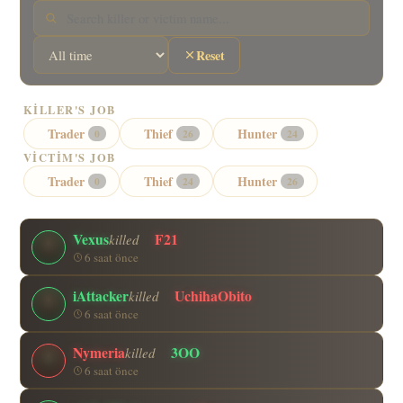
Reset
KILLER'S JOB
Trader
Thief
Hunter
0
26
24
VICTIM'S JOB
Trader
Thief
Hunter
0
24
26
Vexus
F21
killed
6 saat önce
iAttacker
UchihaObito
killed
6 saat önce
Nymeria
3OO
killed
6 saat önce