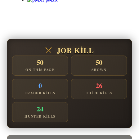
JOB KILL
50
50
ON THIS PAGE
SHOWN
0
26
TRADER KILLS
THIEF KILLS
24
HUNTER KILLS