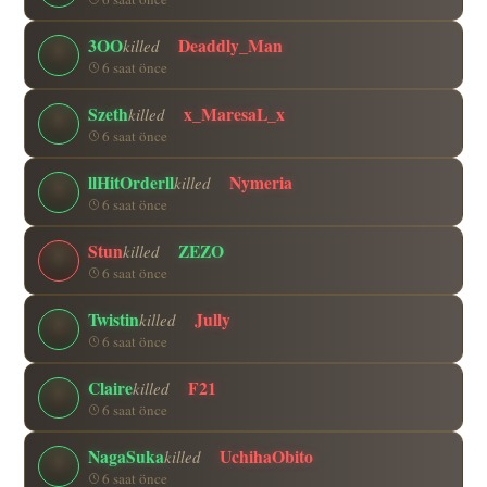
3OO
Deaddly_Man
killed
6 saat önce
Szeth
x_MaresaL_x
killed
6 saat önce
llHitOrderll
Nymeria
killed
6 saat önce
Stun
ZEZO
killed
6 saat önce
Twistin
Jully
killed
6 saat önce
Claire
F21
killed
6 saat önce
NagaSuka
UchihaObito
killed
6 saat önce