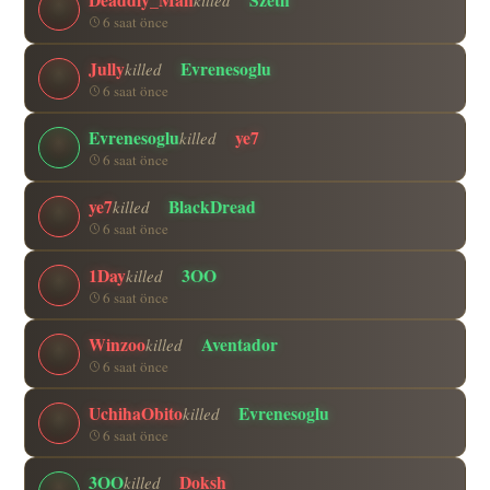
6 saat önce
Jully
Evrenesoglu
killed
6 saat önce
Evrenesoglu
ye7
killed
6 saat önce
ye7
BlackDread
killed
6 saat önce
1Day
3OO
killed
6 saat önce
Winzoo
Aventador
killed
6 saat önce
UchihaObito
Evrenesoglu
killed
6 saat önce
3OO
Doksh
killed