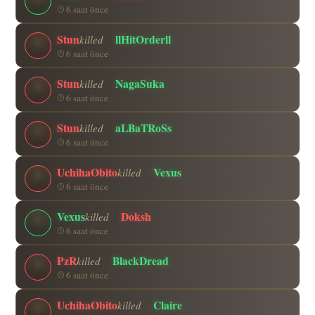
6 saat önce
Stun
llHitOrderll
killed
6 saat önce
Stun
NagaSuka
killed
6 saat önce
Stun
aLBaTRoSs
killed
6 saat önce
UchihaObito
Vexus
killed
6 saat önce
Vexus
Doksh
killed
6 saat önce
PzR
BlackDread
killed
6 saat önce
UchihaObito
Claire
killed