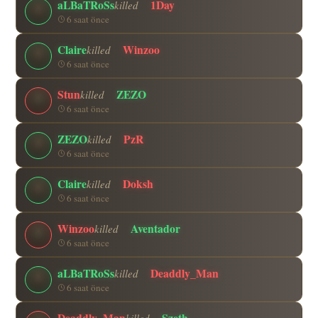
aLBaTRoSs
1Day
killed
6 saat önce
Claire
Winzoo
killed
6 saat önce
Stun
ZEZO
killed
6 saat önce
ZEZO
PzR
killed
6 saat önce
Claire
Doksh
killed
6 saat önce
Winzoo
Aventador
killed
6 saat önce
aLBaTRoSs
Deaddly_Man
killed
6 saat önce
Deaddly_Man
Szeth
killed