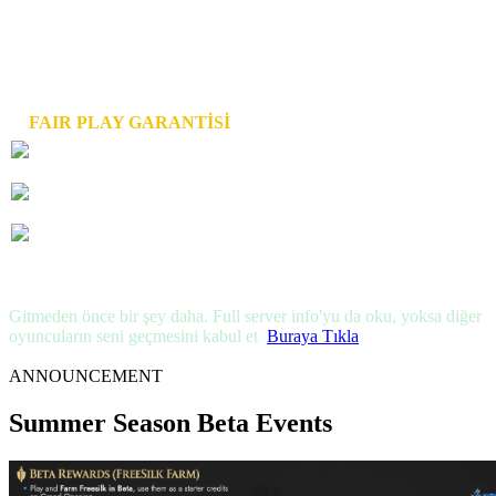
▸ 1 yıl uptime garantisi. Önceki season'lar minimum 1 yıl online
kalır. İstersen yeni rekabette, istersen eski server'da oyna.
▸ Kararı komünite verir. Cap ve ırk seçimini Discord polls üzerinden
oyuncular tarafından oylanır. Bu senin server'ın.
🛡️
FAIR PLAY GARANTİSİ
Guild Anlaşması / Yardımı → Sıfır. Electus'ta hiç olmadı, hiç
olmayacak.
FreeSilk NPC
→ Event & Unique üzerinden FreeSilk farm'la
→ Item Mall'daki herhangi bir itemi $0 maliyetle al
Bot'lar → Engellendi — yerine built-in Macro var
✓ Track record → 11 yıl, 0 corruption
✓ Open Market → Enabled — özgürce trade yap
━━━━━━━━━━━━━━━━━━━━━━━━━━━━━━━━━
Gitmeden önce bir şey daha. Full server info'yu da oku, yoksa diğer
oyuncuların seni geçmesini kabul et
.
Buraya Tıkla
ANNOUNCEMENT
Summer Season Beta Events