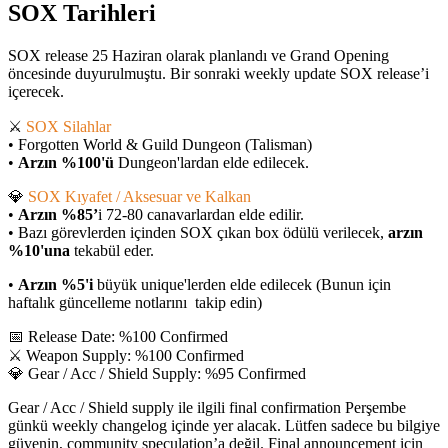
SOX Tarihleri
SOX release 25 Haziran olarak planlandı ve Grand Opening
öncesinde duyurulmuştu. Bir sonraki weekly update SOX release’i
içerecek.
⚔️
SOX Silahlar
• Forgotten World & Guild Dungeon (Talisman)
•
Arzın %100'ü
Dungeon'lardan elde edilecek.
💎
SOX Kıyafet / Aksesuar ve Kalkan
•
Arzın %85’
i 72-80 canavarlardan elde edilir.
• Bazı görevlerden içinden SOX çıkan box ödülü verilecek,
arzın
%10'una
tekabül eder.
•
Arzın %5'i
büyük unique'lerden elde edilecek (Bunun için
haftalık güncelleme notlarını takip edin)
📅 Release Date: %100 Confirmed
⚔️ Weapon Supply: %100 Confirmed
💎 Gear / Acc / Shield Supply: %95 Confirmed
Gear / Acc / Shield supply ile ilgili final confirmation Perşembe
günkü weekly changelog içinde yer alacak. Lütfen sadece bu bilgiye
güvenin, community speculation’a değil. Final announcement için