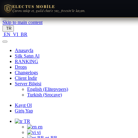
ELECTUS MOBILE
Çarını takip et, guild chat'e yaz, freesin'le kazan.
Skip to main content
TR
EN
VI
BR
Anasayfa
Silk Satın Al
RANKING
Drops
Changelogs
Client İndir
Server Bilgisi
English (Elitepvpers)
Turkish (Srocave)
Kayıt Ol
Giriş Yap
TR
en
vi
pt-BR