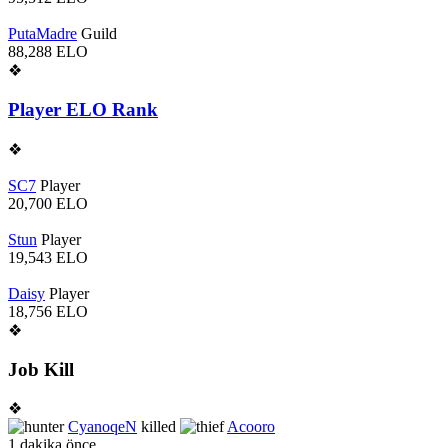
PutaMadre
Guild
88,288
ELO
❖
Player ELO Rank
❖
SC7
Player
20,700
ELO
Stun
Player
19,543
ELO
Daisy
Player
18,756
ELO
❖
Job Kill
❖
CyanoqeN
killed
Acooro
1 dakika önce