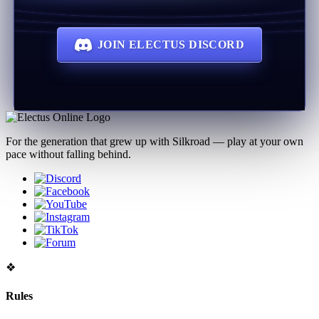
JOIN ELECTUS DISCORD
🔊 TAP ANYWHERE FOR SOUND
SKIP ✕
For the generation that grew up with Silkroad — play at your own
pace without falling behind.
❖
Rules