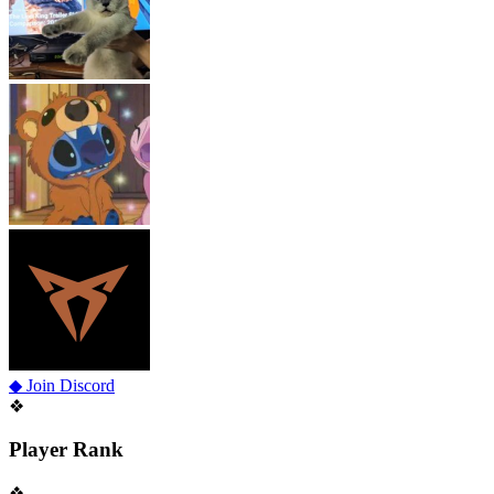
◆ Join Discord
❖
Player Rank
❖