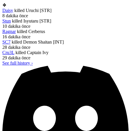
❖
Daisy
killed
Uruchi [STR]
8 dakika önce
Stun
killed
Isyutaru [STR]
10 dakika önce
Ragnar
killed
Cerberus
16 dakika önce
SC7
killed
Demon Shaitan [INT]
28 dakika önce
Cru3L
killed
Captain Ivy
29 dakika önce
See full history ›