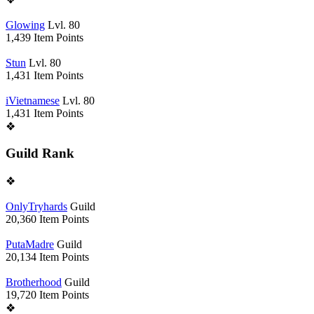
Glowing
Lvl. 80
1,439
Item Points
Stun
Lvl. 80
1,431
Item Points
iVietnamese
Lvl. 80
1,431
Item Points
❖
Guild Rank
❖
OnlyTryhards
Guild
20,360
Item Points
PutaMadre
Guild
20,134
Item Points
Brotherhood
Guild
19,720
Item Points
❖