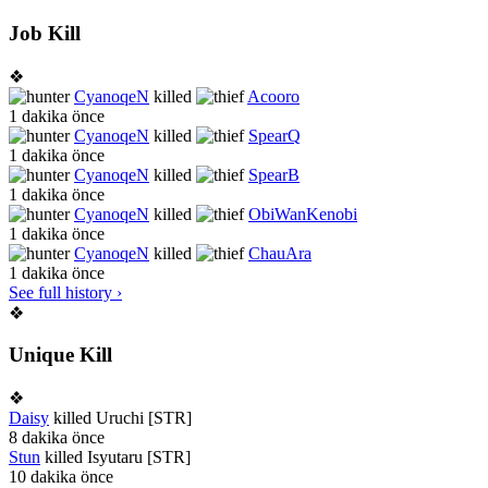
Job Kill
❖
CyanoqeN
killed
Acooro
1 dakika önce
CyanoqeN
killed
SpearQ
1 dakika önce
CyanoqeN
killed
SpearB
1 dakika önce
CyanoqeN
killed
ObiWanKenobi
1 dakika önce
CyanoqeN
killed
ChauAra
1 dakika önce
See full history ›
❖
Unique Kill
❖
Daisy
killed
Uruchi [STR]
8 dakika önce
Stun
killed
Isyutaru [STR]
10 dakika önce