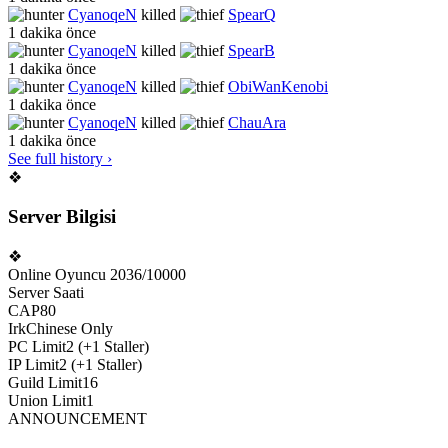
CyanoqeN
killed
SpearQ
1 dakika önce
CyanoqeN
killed
SpearB
1 dakika önce
CyanoqeN
killed
ObiWanKenobi
1 dakika önce
CyanoqeN
killed
ChauAra
1 dakika önce
See full history ›
❖
Server Bilgisi
❖
Online Oyuncu
2036/10000
Server Saati
CAP
80
Irk
Chinese Only
PC Limit
2 (+1 Staller)
IP Limit
2 (+1 Staller)
Guild Limit
16
Union Limit
1
ANNOUNCEMENT