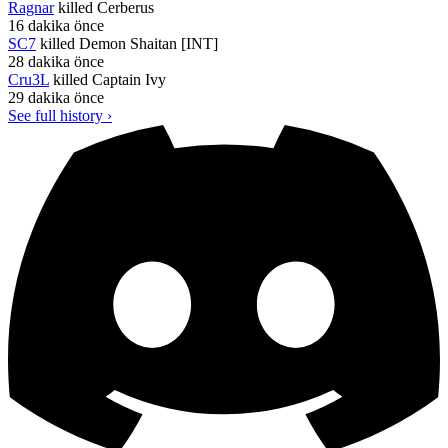
Ragnar
killed
Cerberus
16 dakika önce
SC7
killed
Demon Shaitan [INT]
28 dakika önce
Cru3L
killed
Captain Ivy
29 dakika önce
See full history ›