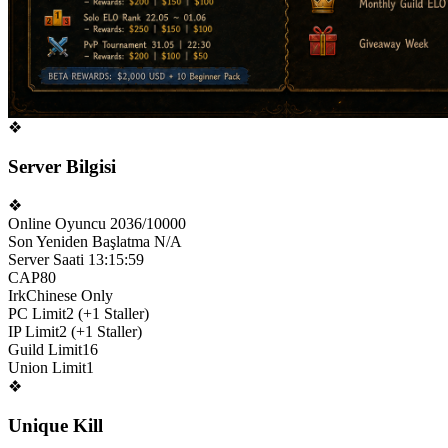
❖
Server Bilgisi
❖
Online Oyuncu
2036/10000
Son Yeniden Başlatma
N/A
Server Saati
13:15:59
CAP
80
Irk
Chinese Only
PC Limit
2 (+1 Staller)
IP Limit
2 (+1 Staller)
Guild Limit
16
Union Limit
1
❖
Unique Kill