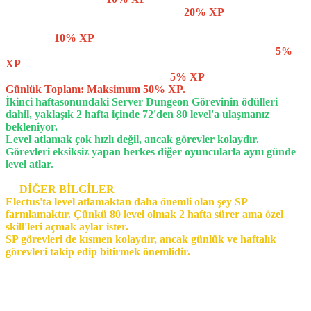
▸ Günlük 1500 Canavar Kesme Görevi:
20% XP
kazanırsınız.
▸ Haftada 1500 ELO Farm (Perşembe 6'da haftalık güncellemede
resetlenir):
10% XP
▸ Electus Auto Karavan'da 10 jobkill al (Behemoth yanında):
5%
XP
▸ Günlük 10 Survival Arena Kill'i al:
5% XP
Günlük Toplam: Maksimum 50% XP.
İkinci haftasonundaki Server Dungeon Görevinin ödülleri
dahil, yaklaşık 2 hafta içinde 72'den 80 level'a ulaşmanız
bekleniyor.
Level atlamak çok hızlı değil, ancak görevler kolaydır.
Görevleri eksiksiz yapan herkes diğer oyuncularla aynı günde
level atlar.
📡
DİĞER BİLGİLER
Electus'ta level atlamaktan daha önemli olan şey SP
farmlamaktır. Çünkü 80 level olmak 2 hafta sürer ama özel
skill'leri açmak aylar ister.
SP görevleri de kısmen kolaydır, ancak günlük ve haftalık
görevleri takip edip bitirmek önemlidir.
▸ Özel Godsend Skill'leri kademeli olarak açılır, 6. aya kadar skill
level'leri update'ten update'e eklenir. 1. faz Godsend Skill 72'de,
kalanları 80'de açılmaya başlar.
▸ SOX 3 hafta içinde aktif edildiğinde Forgotten World açılır. İlk