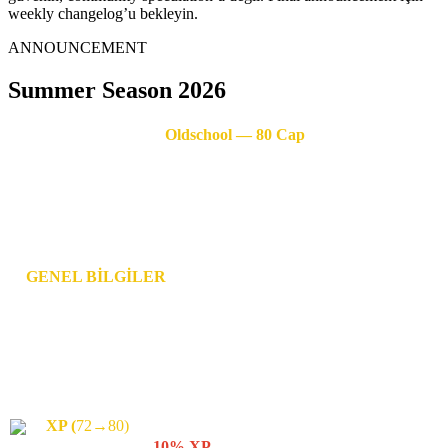
weekly changelog’u bekleyin.
ANNOUNCEMENT
Summer Season 2026
🏆
Oldschool — 80 Cap
Sadece Çin Irkı · Open Market · Drop Sistem
💰 $50,000 Nakit Ödül Havuzu
🎁 Her Etkinlik (Kazan veya Kaybet) ve Unique'den FreeSilk
ödülü.
⚙️
GENEL BİLGİLER
▸ Level İlerleyişi: Level 1
→
72: 1-2 gün · 72→80: ~2 hafta
▸ PC / IP Limit: 2 + 1 Stall'cı
▸ İtem'ler: Drop Sistem. SOX Kıyafet/Aksesuar monsterlardan,
SOX silahlar FGW'den. SOX ilk 3 hafta elde edilemez.
▸ PvP ve PvE konsepti mükemmel şekilde birleştirildi.
▸ Guild Limit: 16 · Union Limit: 3 olacak.
XP
(
72→80)
▸ 22-24 Saat Botlama:
10% XP
kazanırsınız.