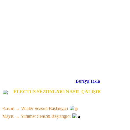
en çok ELO puanı kasmış olan TOP-5 guild'e toplamda $2000 nakit
dağıtılır. Sezon toplamında $12.000 dağıtılması hedeflenen bu nakit
ödül oyuncuların aktifliğine endekslidir. Guild'ini topla, aktif oyna,
ödülü kap.
▸#1 Guild→ $750 nakit ödül kazanır.
▸#2 Guild
→ $500
nakit ödül kazanır.
▸#3 Guild
→ $300
nakit ödül kazanır.
▸#4 Guild
→ $250
nakit ödül kazanır.
▸#5 Guild
→ $200
nakit ödül kazanır.
🏰 Guild Survival
(Pazar)
→ $500 / hafta
🏰 Fortress War
(Pazar)
→ $500 / hafta
⚔️ PvP Tournaments (Pazar)
→ $300 / hafta
🎁 FreeSilk Pool → Sezon başına $250,000+
Prize pool hakkında daha fazla bilgi:
Buraya Tıkla
ELECTUS SEZONLARI NASIL ÇALIŞIR
▸ Her 6 ayda bir yeni server. Taze ekonomi, taze yarış. Herkes eşit
başlar.
Kasım → Winter Season Başlangıcı
Mayıs → Summer Season Başlangıcı
▸ Satın aldığın Premium Silk bir sonraki server'a aktarılır. İsraf yok.
Wipe yok.