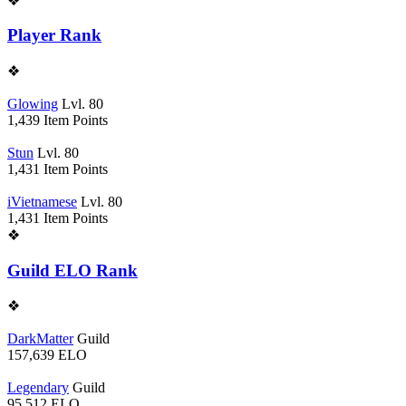
❖
Player Rank
❖
Glowing
Lvl. 80
1,439
Item Points
Stun
Lvl. 80
1,431
Item Points
iVietnamese
Lvl. 80
1,431
Item Points
❖
Guild ELO Rank
❖
DarkMatter
Guild
157,639
ELO
Legendary
Guild
95,512
ELO