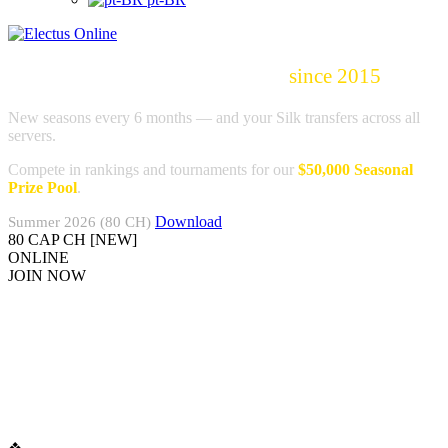
The most trusted Silkroad server
since 2015
.
New seasons every 6 months — and your Silk transfers across all
servers.
Compete in rankings and tournaments for our
$50,000 Seasonal
Prize Pool
.
Summer 2026 (80 CH)
Download
80 CAP CH [NEW]
ONLINE
JOIN NOW