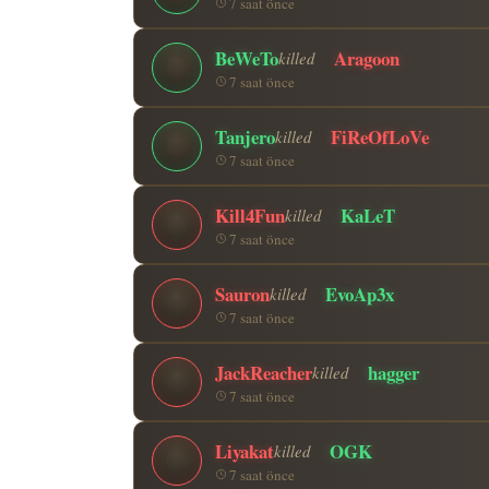
7 saat önce
BeWeTo
Aragoon
killed
7 saat önce
Tanjero
FiReOfLoVe
killed
7 saat önce
Kill4Fun
KaLeT
killed
7 saat önce
Sauron
EvoAp3x
killed
7 saat önce
JackReacher
hagger
killed
7 saat önce
Liyakat
OGK
killed
7 saat önce