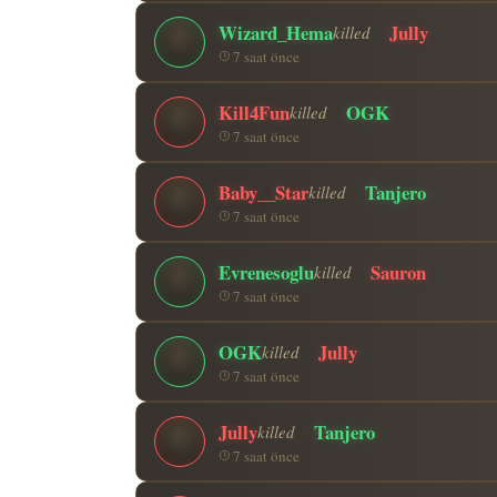
Wizard_Hema
Jully
killed
7 saat önce
Kill4Fun
OGK
killed
7 saat önce
Baby__Star
Tanjero
killed
7 saat önce
Evrenesoglu
Sauron
killed
7 saat önce
OGK
Jully
killed
7 saat önce
Jully
Tanjero
killed
7 saat önce