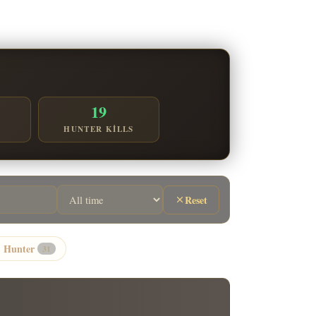
19
S
HUNTER KILLS
Reset
Hunter
31