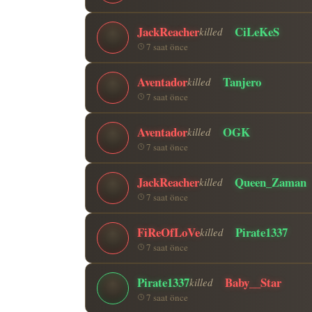
JackReacher
CiLeKeS
killed
7 saat önce
Aventador
Tanjero
killed
7 saat önce
Aventador
OGK
killed
7 saat önce
JackReacher
Queen_Zaman
killed
7 saat önce
FiReOfLoVe
Pirate1337
killed
7 saat önce
Pirate1337
Baby__Star
killed
7 saat önce