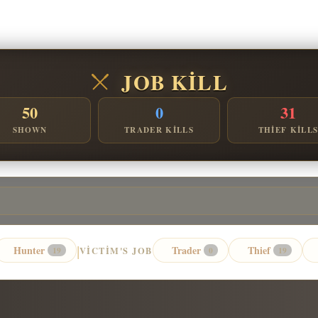
JOB KILL
50
0
31
SHOWN
TRADER KILLS
THIEF KILL
|
Hunter
Trader
Thief
VICTIM'S JOB
19
0
19