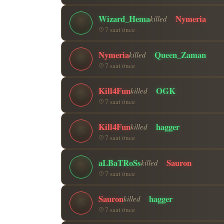
Wizard_Hema
Nymeria
killed
7 saat önce
Nymeria
Queen_Zaman
killed
7 saat önce
Kill4Fun
OGK
killed
7 saat önce
Kill4Fun
hagger
killed
7 saat önce
aLBaTRoSs
Sauron
killed
7 saat önce
Sauron
hagger
killed
7 saat önce