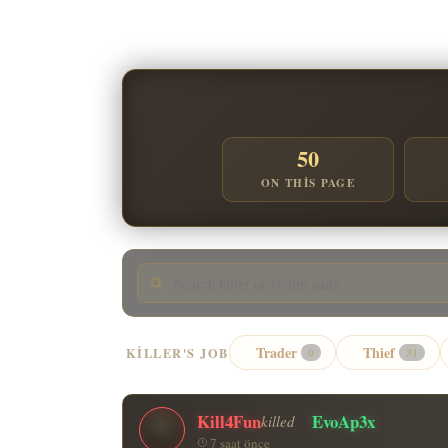
50
ON THIS PAGE
Trader
Thief
KILLER'S JOB
0
31
Kill4Fun
EvoAp3x
killed
7 saat önce