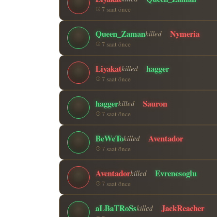
7 saat önce
Queen_Zaman
Nymeria
killed
7 saat önce
Liyakat
hagger
killed
7 saat önce
hagger
Sauron
killed
7 saat önce
BeWeTo
Aventador
killed
7 saat önce
Aventador
Evrenesoglu
killed
7 saat önce
aLBaTRoSs
JackReacher
killed