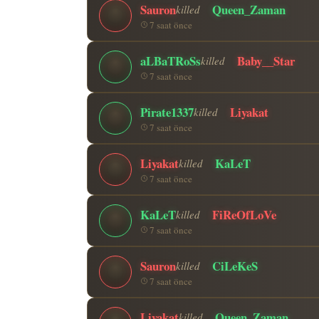
Sauron
Queen_Zaman
killed
7 saat önce
aLBaTRoSs
Baby__Star
killed
7 saat önce
Pirate1337
Liyakat
killed
7 saat önce
Liyakat
KaLeT
killed
7 saat önce
KaLeT
FiReOfLoVe
killed
7 saat önce
Sauron
CiLeKeS
killed
7 saat önce
Liyakat
Queen_Zaman
killed